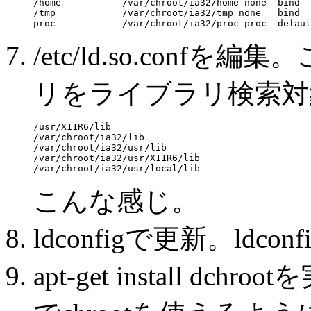
/home           /var/chroot/ia32/home none  bind  
/tmp            /var/chroot/ia32/tmp none   bind  
/etc/ld.so.conf
リをライブラリ検索対
/usr/X11R6/lib

/var/chroot/ia32/lib

/var/chroot/ia32/usr/lib

/var/chroot/ia32/usr/X11R6/lib

こんな感じ。
ldconfigで更新。ldco
apt-get install 