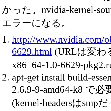
かった。nvidia-kerne
エラーになる。
http://www.nvidia.com/o
6629.html
(URLは変わる
x86_64-1.0-6629-p
apt-get install build-esse
2.6.9-9-amd64-
(kernel-headers