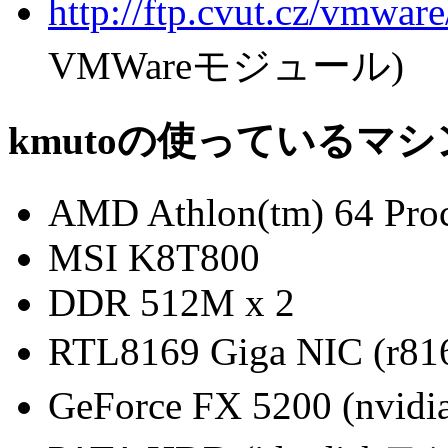
http://ftp.cvut.cz/vmware
VMWareモジュール)
kmutoの使っているマシ
AMD Athlon(tm) 64 Pro
MSI K8T800
DDR 512M x 2
RTL8169 Giga NIC (
GeForce FX 5200 (n