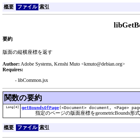
概要
ファイル
索引
libGetB
要約
版面の縦横座標を返す
Author:
Adobe Systems, Kenshi Muto <kmuto@debian.org>
Requires:
- libCommon.jsx
関数の要約
Long[4]
getBoundsOfPage
(<Document> document, <Page> pag
指定のページの版面座標をgeometricBounds形
概要
ファイル
索引