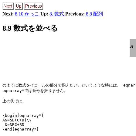
Next:
8.10 かっこ
Up:
8. 数式
Previous:
8.8 配列
8.9 数式を並べる
のように数式をイコールの部分で揃えたい、というような時には、
eqnar
eqnarray*
では番号を振りません。
上の例では、
\begin{eqnarray*}

A&=&B(C+D)\\

 &=&BC+BD  
